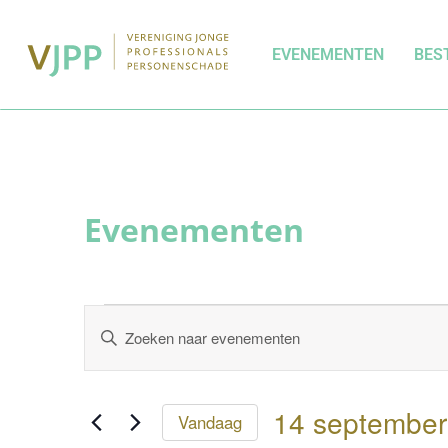
EVENEMENTEN
BES
Evenementen
Vul
een
Zoeken
keyword
in.
en
Zoek
voor
weergeven
14 september
Evenementen
Vandaag
met