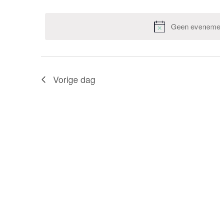
navigatie
Selecteer
keyword.
een
datum.
Geen evenemen
Vorige dag