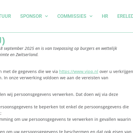
TUUR
SPONSOR
COMMISSIES
HR
ERELE
U)
p 8 september 2025 en is van toepassing op burgers en wettelijk
imte en Zwitserland.
en met de gegevens die we via
https://www.vjpp.nl
over u verkrijgen
n. In onze verwerking voldoen we aan de vereisten van
den wij persoonsgegevens verwerken. Dat doen wij via deze
persoonsgegevens te beperken tot enkel de persoonsgegevens die
;
stemming om uw persoonsgegevens te verwerken in gevallen waarin
men om uw persoonsgegevens te beschermen en dat ook eisen van