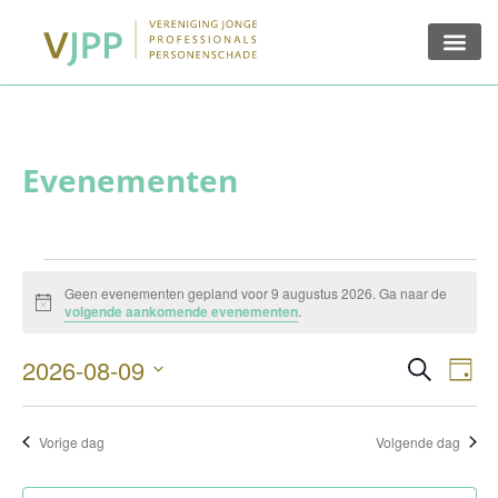
Geen evenementen gepland voor 9 augustus 2026. Ga naar de
Bericht
volgende aankomende evenementen
.
Ev
Evenem
2026-08-09
Zoeken
Dag
Zoeken
Selecteer
we
een
en
datum.
na
Vorige dag
Volgende dag
weerge
navigat