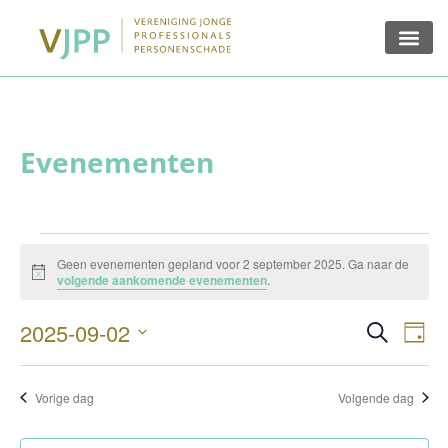
Geen evenementen gepland voor 2 september 2025. Ga naar de
Bericht
volgende aankomende evenementen
.
Ev
Evenem
2025-09-02
Zoeken
Dag
Zoeken
Selecteer
we
een
en
datum.
na
Vorige dag
Volgende dag
weerge
navigat