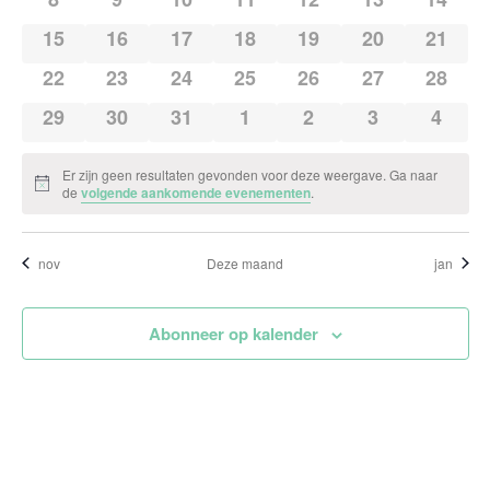
0 evenementen
0 evenementen
0 evenementen
0 evenementen
0 evenementen
0 evenement
0 eve
15
16
17
18
19
20
21
0 evenementen
0 evenementen
0 evenementen
0 evenementen
0 evenementen
0 evenement
0 eve
22
23
24
25
26
27
28
0 evenementen
0 evenementen
0 evenementen
0 evenementen
0 evenementen
0 evenement
0 eve
29
30
31
1
2
3
4
Er zijn geen resultaten gevonden voor deze weergave. Ga naar
Bericht
de
volgende aankomende evenementen
.
nov
Deze maand
jan
Abonneer op kalender