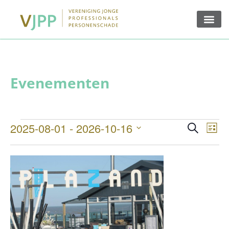
Ev
Evenem
2025-08-01
 - 
2026-10-16
Zoeken
Lijst
Zoeken
Selecteer
we
een
en
datum.
na
weerge
navigat