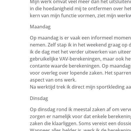
Mijn werk omvat veel meer dan het uitsluiten
in die hoedanigheid mij te ontfermen over h
kern van mijn functie vormen, ziet mijn werkw
Maandag
Op maandag is er vaak een informeel moment 
nemen. Zelf stap ik in het weekend graag op 
ik de dag met het verder uitwerken van uitee
gebruikelijke VAV-berekeningen, maar ook he
contante waarde berekeningen. Op maandagen 
voor overleg over lopende zaken. Het sparre
aspect van ons werk.
Na werktijd trek ik direct mijn sportkleding a
Dinsdag
Op dinsdag rond ik meestal zaken af om ver
zorgen er namelijk voor dat enkele berekeni
zaken die klaarliggen. Soms vereist een doss
Wanneer alles helder is, werk ik de berekenin