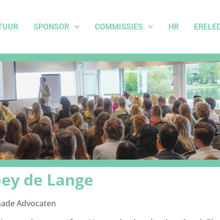
TUUR
SPONSOR
COMMISSIES
HR
ERELE
ey de Lange
chade Advocaten