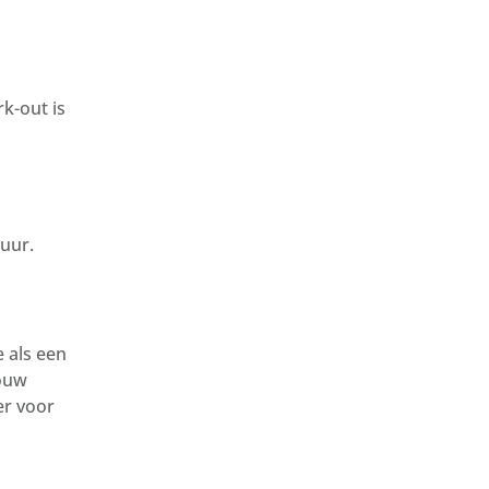
k-out is
 uur.
 als een
rouw
er voor