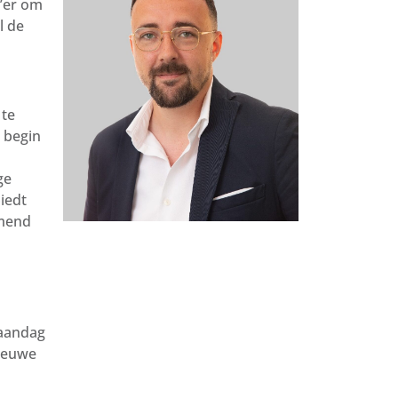
v’er om
l de
 te
 begin
ge
iedt
omend
maandag
nieuwe