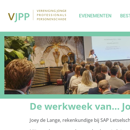
EVENEMENTEN
BES
De werkweek van… Jo
Joey de Lange, rekenkundige bij SAP Letsels