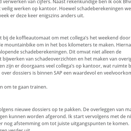
d verwerken van cijfers. Naast rekenkundige ben ik ook Bh
et veilig werken op kantoor. Hoewel schadeberekeningen we
eek er deze keer enigszins anders uit.
bij de koffieautomaat om met collega’s het weekend door
de mountainbike om in het bos kilometers te maken. Hierna
nlopende schadeberekeningen. Dit omvat niet alleen de
t bijwerken van schadeoverzichten en het maken van overi
zijn er doorgaans veel collega’s op kantoor, wat ruimte b
n over dossiers is binnen SAP een waardevol en veelvoork
an om te gaan trainen.
volgens nieuwe dossiers op te pakken. De overleggen van 
ngen kunnen worden afgerond. Ik start vervolgens met de 
ier nog afstemming om tot juiste uitgangspunten te komen.
gen verder uit.