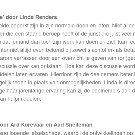
de’ door Linda Renders
e beperkt zijn in zijn normale doen en laten. Niet allee
die een staand beroep heeft of de jurist die juist veel m
dat iemand dan toch zijn werk kan doen en zich kan redd
ter niet altijd even bekend bij zowel slachtoffer- als bet
om verrassen door een overzicht te geven van (on)gebr
scussie over kan ontstaan. Hoe kan deze discussie worden
delen laten ervaren. Hierdoor zijn de deelnemers beter i
lijkheden in plaats van onmogelijkheden. Linda is direc
e haar jarenlange ervaring kan zij de deelnemers aan d
an hulpmiddelen.
door Ard Korevaar en Aad Snelleman
lang lopende letselschade, waarbij de ontwikkelingen op 