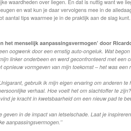
jke waardheden over liegen. En dat is nuttig want we li
leugen en wat kun je daar vervolgens mee in de alledaa
 aantal tips waarmee je in de praktijk aan de slag kunt.
 en het menselijk aanpassingsvermogen’ door Ricard
n een oogwenk door een ernstig auto-ongeluk. Wat begon
r mijn linker onderbeen en werd geconfronteerd met een c
et opnieuw vormgeven van mijn toekomst – het was een re
nigarant, gebruik ik mijn eigen ervaring om anderen te h
persoonlijke verhaal. Hoe voelt het om slachtoffer te zi
vind je kracht in kwetsbaarheid om een nieuw pad te b
e geven in de impact van letselschade. Laat je inspirere
jke aanpassingsvermogen.’’