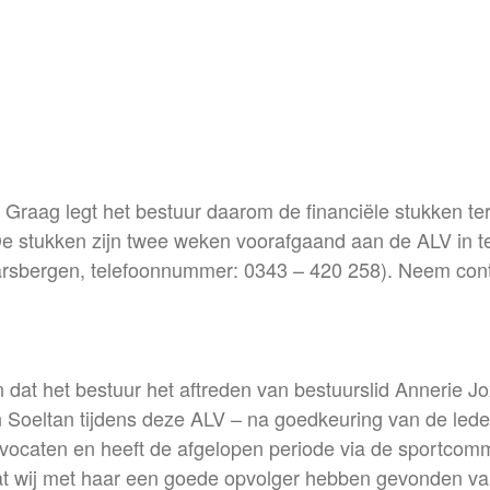
. Graag legt het bestuur daarom de financiële stukken t
De stukken zijn twee weken voorafgaand aan de ALV in te 
aarsbergen, telefoonnummer: 0343 – 420 258). Neem cont
at het bestuur het aftreden van bestuurslid Annerie Jo
on Soeltan tijdens deze ALV – na goedkeuring van de le
ocaten en heeft de afgelopen periode via de sportcom
at wij met haar een goede opvolger hebben gevonden van