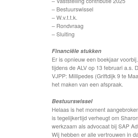
– Vaststelling contributie 2025
– Bestuurswissel
– W.v.t.t.k.
– Rondvraag
– Sluiting
Financiële stukken
Er is opnieuw een boekjaar voorbij
tijdens de ALV op 13 februari a.s. 
VJPP: Millipedes (Griftdijk 9 te M
het maken van een afspraak.
Bestuurswissel
Helaas is het moment aangebroken d
is tegelijkertijd verheugt om Shar
werkzaam als advocaat bij SAP Adv
Wij hebben er alle vertrouwen in d