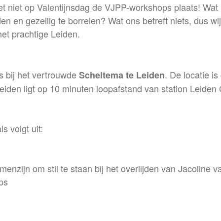
 net niet op Valentijnsdag de VJPP-workshops plaats! Wat
en en gezellig te borrelen? Wat ons betreft niets, dus wij k
het prachtige Leiden.
 bij het vertrouwde
. De locatie i
Scheltema te Leiden
iden ligt op 10 minuten loopafstand van station Leiden C
.
s volgt uit:
zijn om stil te staan bij het overlijden van Jacoline v
ps