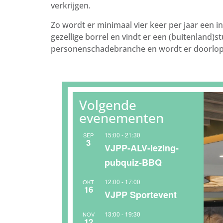
verkrijgen.
Zo wordt er minimaal vier keer per jaar een i
gezellige borrel en vindt er een (buitenland
personenschadebranche en wordt er doorlop
Volgende
evenementen
15:00
-
21:30
SEP
3
VJPP-ALV-lezing-
pubquiz-BBQ
12:00
-
17:00
OKT
16
VJPP Sportevent
13:00
-
19:30
NOV
12