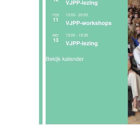
VJPP-lezing
13:00
-
20:00
FEB
11
VJPP-workshops
13:00
-
19:30
MEI
13
VJPP-lezing
Bekijk kalender