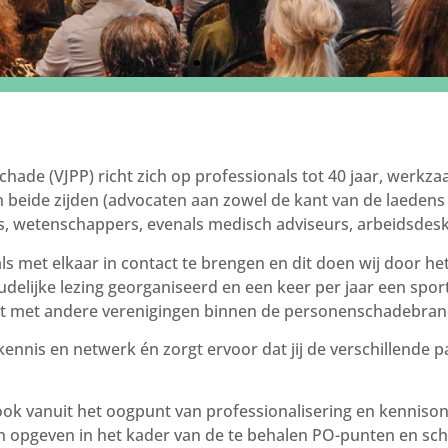
hade (VJPP) richt zich op professionals tot 40 jaar, werk
 beide zijden (advocaten aan zowel de kant van de laedens 
rs, wetenschappers, evenals medisch adviseurs, arbeidsde
als met elkaar in contact te brengen en dit doen wij door h
udelijke lezing georganiseerd en een keer per jaar een spor
t met andere verenigingen binnen de personenschadebra
nnis en netwerk én zorgt ervoor dat jij de verschillende p
t ook vanuit het oogpunt van professionalisering en kenniso
 opgeven in het kader van de te behalen PO-punten en sc