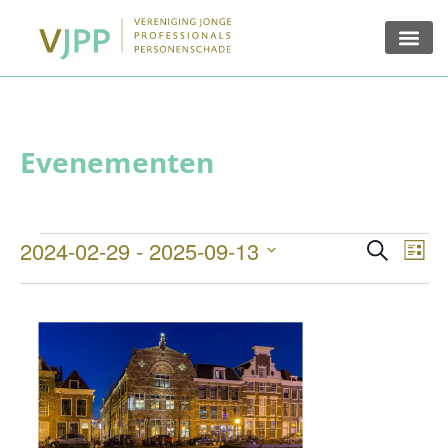
Ev
Evenem
2024-02-29
 - 
2025-09-13
Zoeken
Lijst
Zoeken
Selecteer
we
een
en
datum.
na
weerge
navigat